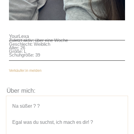
YourLexa
Zuletzt aktiv: über eine Woche
Geschlecht: Weiblich
Alter: 26
Größe: L
Schuhgröße: 39
Verkäufer:in melden
Über mich:
Na süßer ? ?
