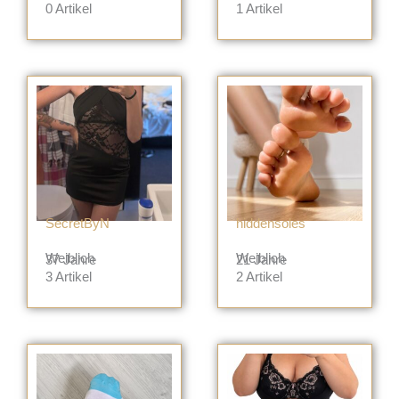
0
Artikel
1
Artikel
SecretByN
hiddensoles
Weiblich
Weiblich
37 Jahre
21 Jahre
3
Artikel
2
Artikel