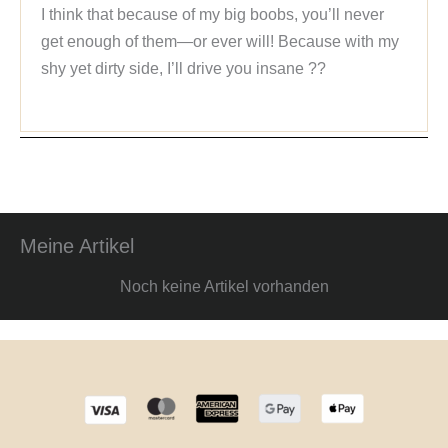
I think that because of my big boobs, you’ll never 
get enough of them—or ever will! Because with my 
shy yet dirty side, I’ll drive you insane ??
Meine Artikel
Noch keine Artikel vorhanden