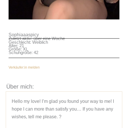
Sophiaaaspicy
Zuletzt aktiv: über eine Woche
Geschlecht: Weiblich
Alter: 21
Größe: XL
Schuhgröße: 42
Verkäufer:in melden
Über mich:
Hello my love! I’m glad you found your way to me! I 
hope I can more than satisfy you… If you have any 
wishes, tell me please. ?
