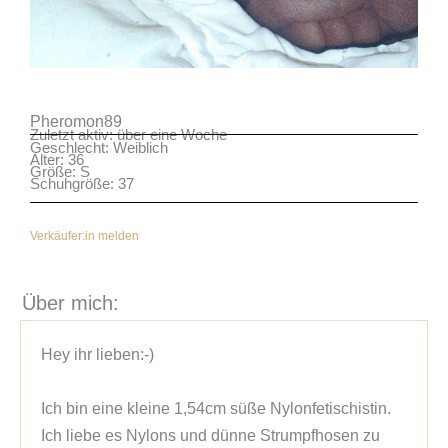
Pheromon89
Zuletzt aktiv: über eine Woche
Geschlecht: Weiblich
Alter: 36
Größe: S
Schuhgröße: 37
Verkäufer:in melden
Über mich:
Hey ihr lieben:-)

Ich bin eine kleine 1,54cm süße Nylonfetischistin. 
Ich liebe es Nylons und dünne Strumpfhosen zu 