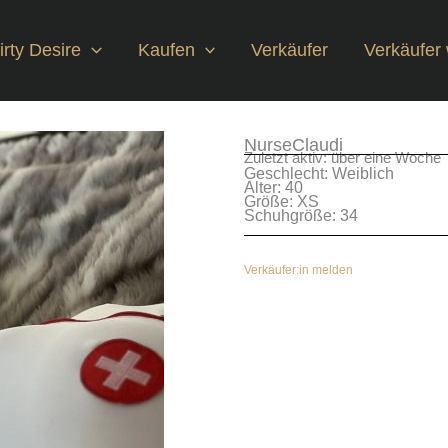
rty Desire
Kaufen
Verkäufer
Verkäufer
NurseClaudi
Zuletzt aktiv: über eine Woche
Geschlecht: Weiblich
Alter: 40
Größe: XS
Schuhgröße: 34
Verkäufer:in melden