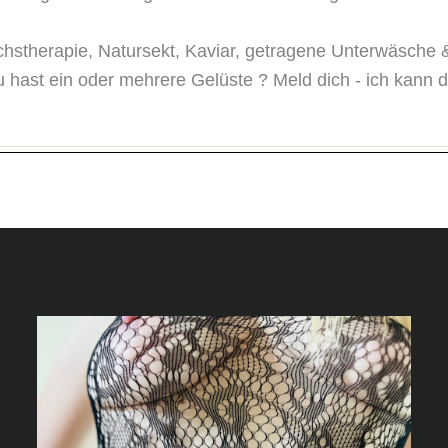
stherapie, Natursekt, Kaviar, getragene Unterwäsche 
hast ein oder mehrere Gelüste ? Meld dich - ich kann dir