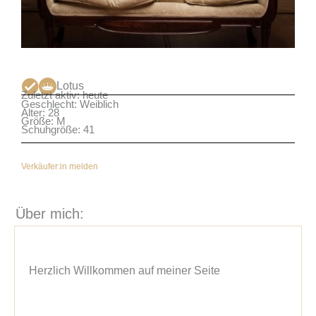
Lotus
Zuletzt aktiv: heute
Geschlecht: Weiblich
Alter: 28
Größe: M
Schuhgröße: 41
Verkäufer:in melden
Über mich:
Herzlich Willkommen auf meiner Seite