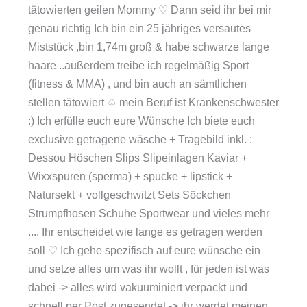
tätowierten geilen Mommy ♡ Dann seid ihr bei mir
genau richtig Ich bin ein 25 jähriges versautes
Miststück ,bin 1,74m groß & habe schwarze lange
haare ..außerdem treibe ich regelmäßig Sport
(fitness & MMA) , und bin auch an sämtlichen
stellen tätowiert ♤ mein Beruf ist Krankenschwester
:) Ich erfülle euch eure Wünsche Ich biete euch
exclusive getragene wäsche + Tragebild inkl. :
Dessou Höschen Slips Slipeinlagen Kaviar +
Wixxspuren (sperma) + spucke + lipstick +
Natursekt + vollgeschwitzt Sets Söckchen
Strumpfhosen Schuhe Sportwear und vieles mehr
.... Ihr entscheidet wie lange es getragen werden
soll ♡ Ich gehe spezifisch auf eure wünsche ein
und setze alles um was ihr wollt , für jeden ist was
dabei -> alles wird vakuuminiert verpackt und
schnell per Post zugesendet -> ihr werdet meinen