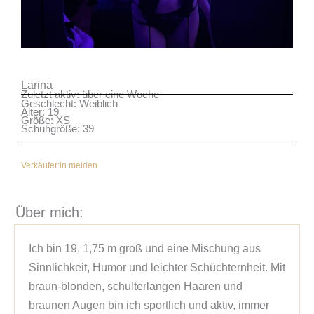
Larina
Zuletzt aktiv: über eine Woche
Geschlecht: Weiblich
Alter: 19
Größe: XS
Schuhgröße: 39
Verkäufer:in melden
Über mich:
Ich bin 19, 1,75 m groß und eine Mischung aus 
Sinnlichkeit, Humor und leichter Schüchternheit. Mit 
braun-blonden, schulterlangen Haaren und 
braunen Augen bin ich sportlich und aktiv, immer 