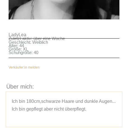
LadyLea
Zuletzt aktiv: über eine Woche
Geschlecht: Weiblich
Alter: 44
Größe: XL
Schuhgröße: 40
Verkäufer:in melden
Über mich:
Ich bin 180cm,schwarze Haare und dunkle Augen... 
Ich bin gepflegt aber nicht überpflegt.