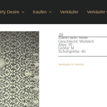
rty Desire
Kaufen
Verkäufer
Verkäufer
Jiji
Zuletzt aktiv: heute
Geschlecht: Weiblich
Alter: 35
Größe: M
Schuhgröße: 40
Verkäufer:in melden