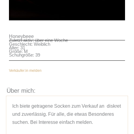
Honeybeee
Zuletzt aktiv: über eine Woche
Geschlecht: Weiblich
Alter: 31
Größe: M
Schuhgröße: 39
Verkäufer:in melden
Über mich:
Ich biete getragene Socken zum Verkauf an  diskret 
und zuverlässig. Für alle, die etwas Besonderes 
suchen. Bei Interesse einfach melden.