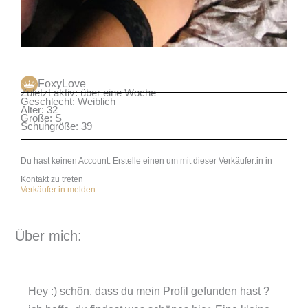
FoxyLove
Zuletzt aktiv: über eine Woche
Geschlecht: Weiblich
Alter: 32
Größe: S
Schuhgröße: 39
Du hast keinen Account. Erstelle einen um mit dieser Verkäufer:in in
Kontakt zu treten
Verkäufer:in melden
Über mich:
Hey :) schön, dass du mein Profil gefunden hast ?