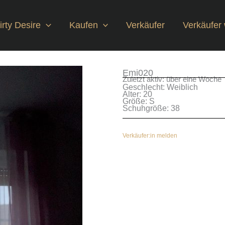
rty Desire
Kaufen
Verkäufer
Verkäufer
Emi020
Zuletzt aktiv: über eine Woche
Geschlecht: Weiblich
Alter: 20
Größe: S
Schuhgröße: 38
Verkäufer:in melden