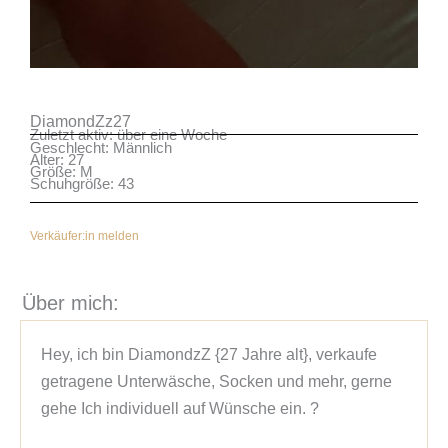
DiamondZz27
Zuletzt aktiv: über eine Woche
Geschlecht: Männlich
Alter: 27
Größe: M
Schuhgröße: 43
Verkäufer:in melden
Über mich:
Hey, ich bin DiamondzZ {27 Jahre alt}, verkaufe 
getragene Unterwäsche, Socken und mehr, gerne 
gehe Ich individuell auf Wünsche ein. ?