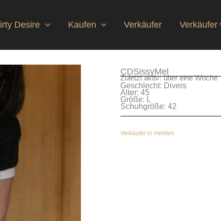
rty Desire
Kaufen
Verkäufer
Verkäufer
CDSissyMel
Zuletzt aktiv: über eine Woche
Geschlecht: Divers
Alter: 45
Größe: L
Schuhgröße: 42
Verkäufer:in melden