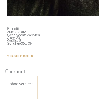
Blondii
Zuletzt aktiv:
Geschlecht: Weiblich
Alter: 30
Größe: S
Schuhgröße: 39
Verkäufer:in melden
Über mich:
ohoo verrucht