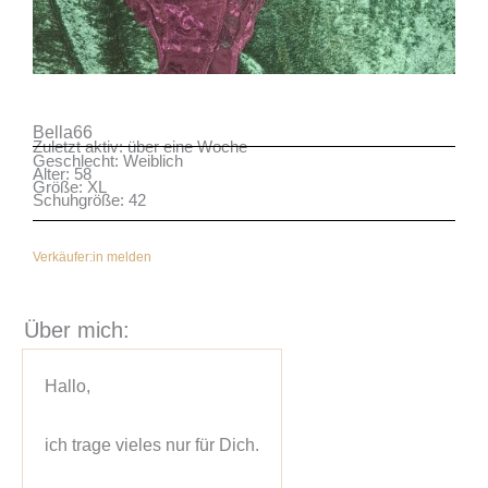
Bella66
Zuletzt aktiv: über eine Woche
Geschlecht: Weiblich
Alter: 58
Größe: XL
Schuhgröße: 42
Verkäufer:in melden
Über mich:
Hallo,

ich trage vieles nur für Dich.
