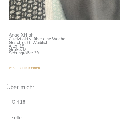
AngelXHigh
Zuletzt aktiv: über eine Woche
Geschlecht: Weiblich
Alter: 18
Größe: M
Schuhgröße: 39
Verkäufer:in melden
Über mich:
Girl 18

seller