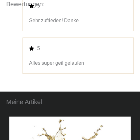
Bewertungen:
5
Sehr zufrieden! Danke
5
Alles super geil gelaufen
Meine Artikel