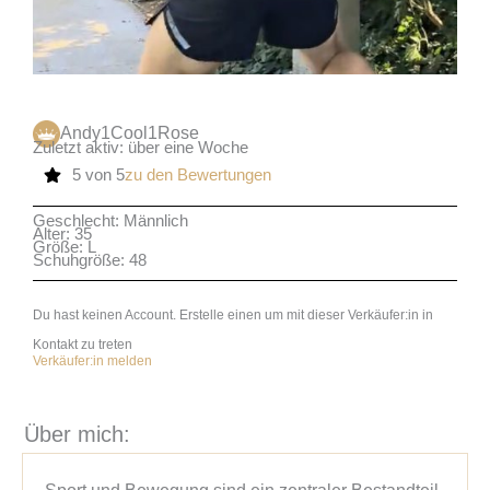
Andy1Cool1Rose
Zuletzt aktiv: über eine Woche
5 von 5
zu den Bewertungen
Geschlecht: Männlich
Alter: 35
Größe: L
Schuhgröße: 48
Du hast keinen Account. Erstelle einen um mit dieser Verkäufer:in in
Kontakt zu treten
Verkäufer:in melden
Über mich:
Sport und Bewegung sind ein zentraler Bestandteil 