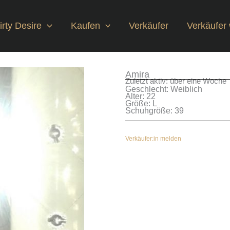
rty Desire
Kaufen
Verkäufer
Verkäufer
Amira
Zuletzt aktiv: über eine Woche
Geschlecht: Weiblich
Alter: 22
Größe: L
Schuhgröße: 39
Verkäufer:in melden