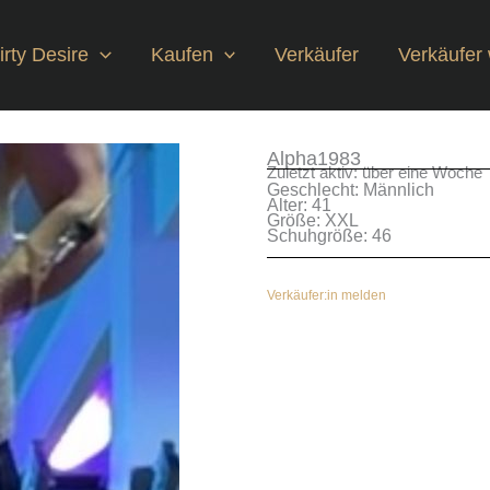
rty Desire
Kaufen
Verkäufer
Verkäufer
Alpha1983
Zuletzt aktiv: über eine Woche
Geschlecht: Männlich
Alter: 41
Größe: XXL
Schuhgröße: 46
Verkäufer:in melden