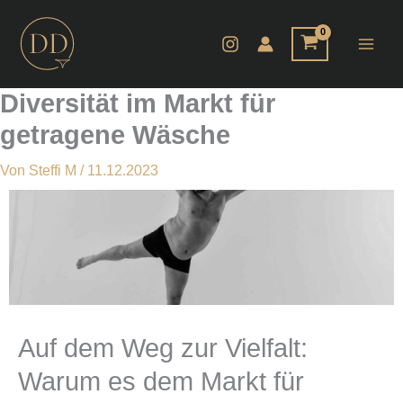
Zum
Inhalt
springen
Diversität im Markt für
getragene Wäsche
Von
Steffi M
/
11.12.2023
Auf dem Weg zur Vielfalt:
Warum es dem Markt für